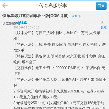
传奇私服版本
回复
快乐星球刀速切割单职业版[GOM引擎]
看全部
GM版本库
楼主
点击重新加载
2025-6-23 16:45:15
收藏
【版本介绍】每日开放6个新区，单区广告万元 人气爆
棚！
【特色玩法】上线 免费 自动回收 自动挂机 自动拾取， 解
放双手
【特色玩法】装备保值 限时奖励 永久回收 提米秒到 疯狂
吃肉 爆率全开
【充值比例】元宝比例1：200000 RMB点1:1 不谈比例 无
待遇
【特色玩法】开区第二天晚上 5.-6点合区 沙奖万米 激情干
起
2.小资玩家开启捐献获得永久属性2ORMB点+狂暴5RB点
+88元宝充值[保底回收30元]
3.老板起号25Rnb点（沙属性狂暴〉+元宝充值158元手动
升满称号获得满爆宰满切割积累[7刃切割必亿][牛逼属性自