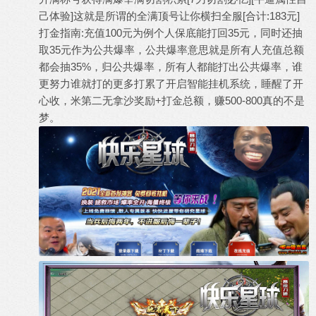
己体验]这就是所谓的全满顶号让你横扫全服[合计:183元]
打金指南:充值100元为例个人保底能打回35元，同时还抽
取35元作为公共爆率，公共爆率意思就是所有人充值总额
都会抽35%，归公共爆率，所有人都能打出公共爆率，谁
更努力谁就打的更多打累了开启智能挂机系统，睡醒了开
心收，米第二无拿沙奖励+打金总额，赚500-800真的不是
梦。