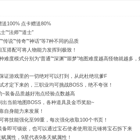
送100% 点卡赠送80%
“法师”“道士”
“传说”“传奇”“神话”等7种不同的品质
相互搭配可将人物能力发挥到极致！
度模式分别为“普通”“深渊”“噩梦”地图难度越高怪物就越多，
保证游戏里的一切绝对可以打到，从此杜绝坑爹F
才定下来的，三职业均可挑战BOSS，绝不夸张！
的~装备品质越好泡点经验点数越高
刷出当前地图BOSS，各种道具及金币奖励~
靠自身能力来发展！
将技能强化至99重，每次强化收取100个书页！
的装备即可镶嵌，也可以通过宝石使者使用混元锤将宝石拆下来
条天赋属性，9星代表9条天赋属性！