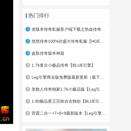
热门排行
老版本传奇私服客户端下载之热血传奇十周年客户端下载
1
悠悠传奇100%仿盛大传奇私服【HGE引擎】四职业疯狂刺客传奇版本
2
盗取传奇版本神器
3
1.76复古小极品传奇【BLUE引擎】
4
Leg引擎商业版免费版最新更新（最下面下载地址）GameOfMir引擎简称Leg引擎
5
老散人传奇独家1.76小极品版【Leg引擎】-东郊皇陵-盛大泄密地图
6
1.80极品星王百姓合击独创【BLUE引擎】
7
雷霆二合一+7+8+9最新版本【Leg引擎】-行会五龍副本-無雙聖殿-狂傲之城-神龍雪域
8