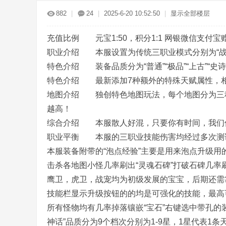
传
»
›
›
›
882
|
24
|
2025-6-20 10:52:50
|
显示全部楼层
充值比例 元宝1:50，积分1:1 网银微信支付宝赠
职业介绍 本服设置为传统三职业模式分别为“战士”
特色介绍 装备品质分为“普通”“极品”“上古”“史诗”
特色介绍 最新添加7种额外的特殊天赋属性，
地图介绍 独创特色地图玩法，每个地图分为三种难
奇
越高！
综合介绍 本服散人好混，只要你有时间，我们
职业平衡 本服的三职业技能伤害均经过多次测试
本服装备附带的“泡点经验”主要是用来泡点升级用
击杀各地图小怪几率刷出“灵魂石碑”打破石碑几率
鹰卫，虎卫，战宠均为初级发展的宝宝，后期还需
技能栏显示升级按钮的的均是可强化的技能，最高可
服
所有怪物均有几率掉落镶嵌“宝石”右键选中带孔
神话”品质分为9个档次分别为1-9星，1星代表1