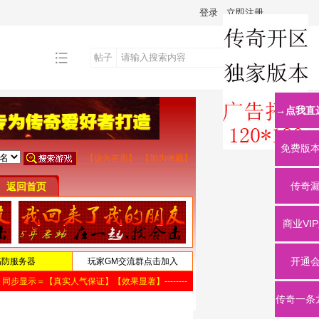
登录
立即注册
帖子
搜
→点我直
索
免费版
传奇
商业VI
开通
传奇一条