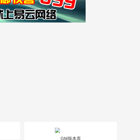
GM版本库