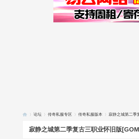
论坛
传奇私服专区
传奇私服版本
寂静之城第二季复
寂静之城第二季复古三职业怀旧版[GOM