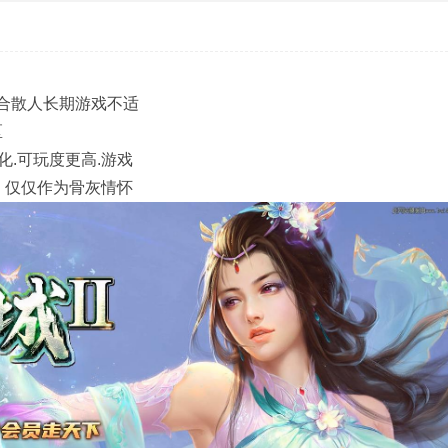
.适合散人长期游戏不适
区
化.可玩度更高.游戏
. 仅仅作为骨灰情怀