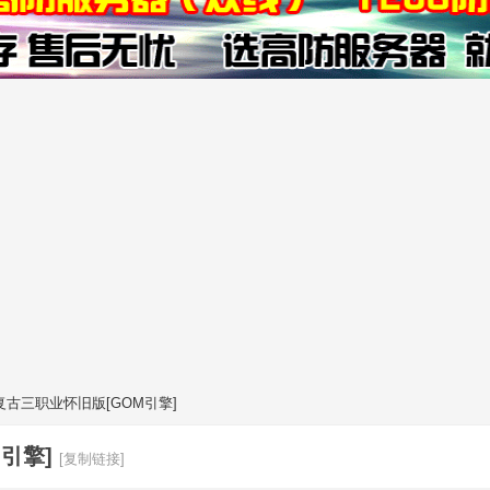
古三职业怀旧版[GOM引擎]
引擎]
[复制链接]