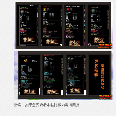
游客，如果您要查看本帖隐藏内容请
回复