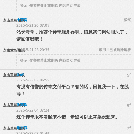
提示:
作者被禁止或删除 内容自动屏蔽
小菜鸟
板凳
点击重新加载
2025-5-21 20:37:05
站长哥哥，推荐个传奇服务器呗，留意我们网站很久了，
请回复我哦！
2025-5-21 23:20:35
该用户已被删除
地板
点击重新加载
提示:
作者被禁止或删除 内容自动屏蔽
影殇
#
点击重新加载
5
2025-5-22 02:06:55
有没有信誉的传奇支付平台？有的话，回复我一下，在线
等！
版本库
#
点击重新加载
6
2025-5-22 04:37:24
这个传奇版本看起来不错，希望可以正常架设起来。
瀑布流
#
点击重新加载
7
2025-5-22 07:01:48