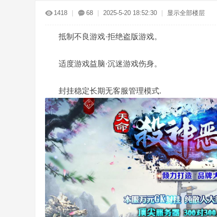
传
»
›
›
›
1418
|
68
|
2025-5-20 18:52:30
|
显示全部楼层
抵制不良游戏·拒绝盗版游戏。
适度游戏益脑·沉迷游戏伤身。
封挂稳定长期无客服管理模式.
奇
服