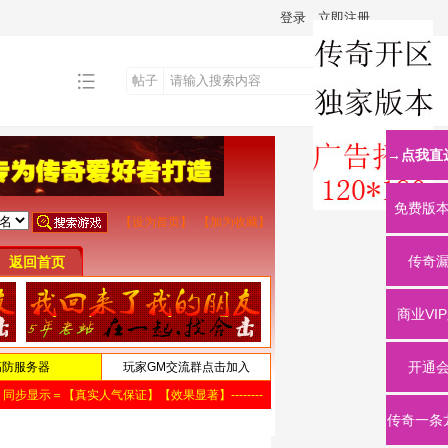
登录
立即注册
帖子
搜
→点我直
索
免费版
传奇
商业VI
开通
传奇一条