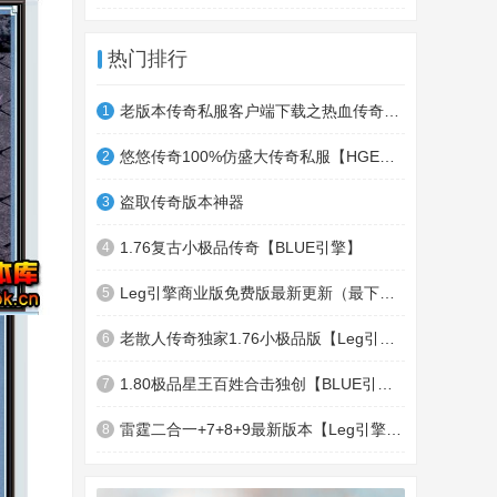
热门排行
老版本传奇私服客户端下载之热血传奇十周年客户端下载
1
悠悠传奇100%仿盛大传奇私服【HGE引擎】四职业疯狂刺客传奇版本
2
盗取传奇版本神器
3
1.76复古小极品传奇【BLUE引擎】
4
Leg引擎商业版免费版最新更新（最下面下载地址）GameOfMir引擎简称Leg引擎
5
老散人传奇独家1.76小极品版【Leg引擎】-东郊皇陵-盛大泄密地图
6
1.80极品星王百姓合击独创【BLUE引擎】
7
雷霆二合一+7+8+9最新版本【Leg引擎】-行会五龍副本-無雙聖殿-狂傲之城-神龍雪域
8