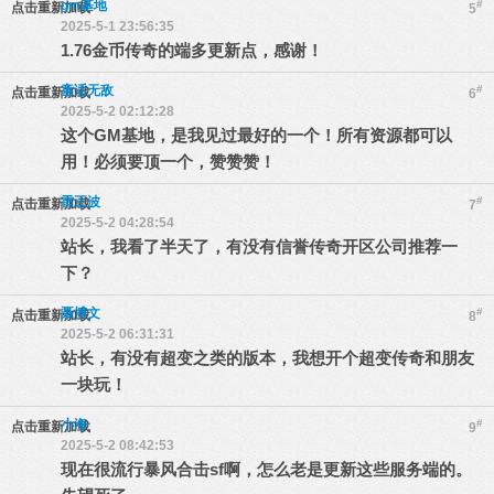
gm基地
#
点击重新加载
5
2025-5-1 23:56:35
1.76金币传奇的端多更新点，感谢！
童话无敌
#
点击重新加载
6
2025-5-2 02:12:28
这个GM基地，是我见过最好的一个！所有资源都可以
用！必须要顶一个，赞赞赞！
雷正波
#
点击重新加载
7
2025-5-2 04:28:54
站长，我看了半天了，有没有信誉传奇开区公司推荐一
下？
聂博文
#
点击重新加载
8
2025-5-2 06:31:31
站长，有没有超变之类的版本，我想开个超变传奇和朋友
一块玩！
小海
#
点击重新加载
9
2025-5-2 08:42:53
现在很流行暴风合击sf啊，怎么老是更新这些服务端的。