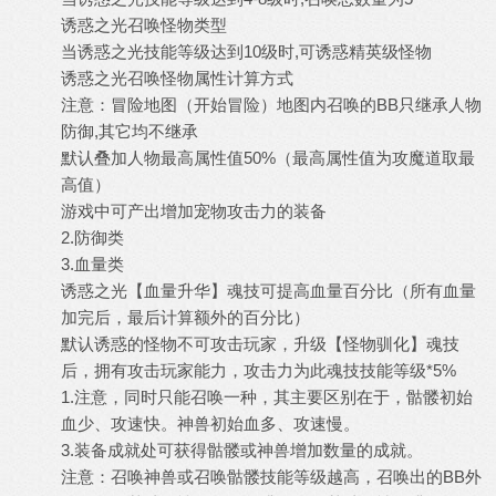
诱惑之光召唤怪物类型
当诱惑之光技能等级达到10级时,可诱惑精英级怪物
诱惑之光召唤怪物属性计算方式
注意：冒险地图（开始冒险）地图内召唤的BB只继承人物
防御,其它均不继承
默认叠加人物最高属性值50%（最高属性值为攻魔道取最
高值）
游戏中可产出增加宠物攻击力的装备
2.防御类
3.血量类
诱惑之光【血量升华】魂技可提高血量百分比（所有血量
加完后，最后计算额外的百分比）
默认诱惑的怪物不可攻击玩家，升级【怪物驯化】魂技
后，拥有攻击玩家能力，攻击力为此魂技技能等级*5%
1.注意，同时只能召唤一种，其主要区别在于，骷髅初始
血少、攻速快。神兽初始血多、攻速慢。
3.装备成就处可获得骷髅或神兽增加数量的成就。
注意：召唤神兽或召唤骷髅技能等级越高，召唤出的BB外