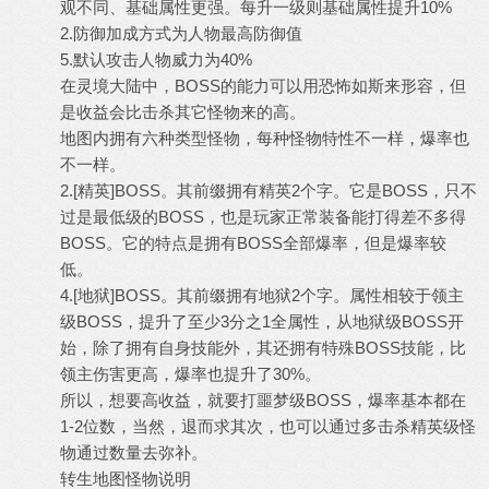
观不同、基础属性更强。每升一级则基础属性提升10%
2.防御加成方式为人物最高防御值
5.默认攻击人物威力为40%
在灵境大陆中，BOSS的能力可以用恐怖如斯来形容，但
是收益会比击杀其它怪物来的高。
地图内拥有六种类型怪物，每种怪物特性不一样，爆率也
不一样。
2.[精英]BOSS。其前缀拥有精英2个字。它是BOSS，只不
过是最低级的BOSS，也是玩家正常装备能打得差不多得
BOSS。它的特点是拥有BOSS全部爆率，但是爆率较
低。
4.[地狱]BOSS。其前缀拥有地狱2个字。属性相较于领主
级BOSS，提升了至少3分之1全属性，从地狱级BOSS开
始，除了拥有自身技能外，其还拥有特殊BOSS技能，比
领主伤害更高，爆率也提升了30%。
所以，想要高收益，就要打噩梦级BOSS，爆率基本都在
1-2位数，当然，退而求其次，也可以通过多击杀精英级怪
物通过数量去弥补。
转生地图怪物说明