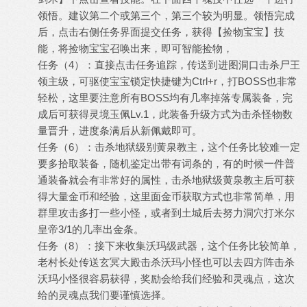
领悟。建议第二个或第三个，第三个较为明显。领悟完成
后，点击右侧任务界面提交任务，获得【捡物宝宝】技
能，将捡物宝宝召唤出来，即可智能捡物，
任务（4）：直接点击任务追踪，传送到进图洞口击杀尸王
领主级，可驱使宝宝锁定快捷键为Ctrl+r，打BOSS也非常
轻松，这里要注意所有BOSS均有几率掉落专属装备，完
成后可获得灵境玉佩Lv.1，此装备升级方式为击杀怪物数
量晋升，进度条满后从新佩戴即可。
任务（6）：击杀地狱级别黄泉教主，这个任务比较难一定
要多拾取装备，随机鉴定出带有词条的，有的时候一件普
通装备就会有非常好的属性，击杀地狱级黄泉教主后可获
得大量金币和经验，这里面金币获取方式也非常简单，用
群里攻击多打一些小怪，或者到土城后去努力洞穴打米尔
皇帝3/1的几率出金条。
任务（8）：接下来收集沃玛级武器，这个任务比较简单，
老村长处传送玄冥大殿击杀沃玛小怪也可以去四方阵击杀
沃玛小怪很容易获得，奖励会给我们经验和灵魂点，这次
给的灵魂点我们要谨慎选择。