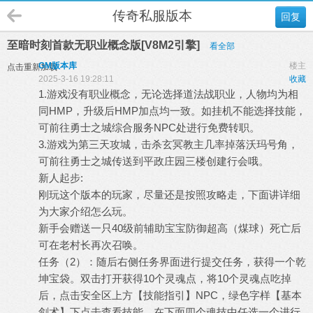
传奇私服版本
回复
至暗时刻首款无职业概念版[V8M2引擎]
看全部
GM版本库
楼主
点击重新加载
2025-3-16 19:28:11
收藏
1.游戏没有职业概念，无论选择道法战职业，人物均为相
同HMP，升级后HMP加点均一致。如挂机不能选择技能，
可前往勇士之城综合服务NPC处进行免费转职。
3.游戏为第三天攻城，击杀玄冥教主几率掉落沃玛号角，
可前往勇士之城传送到平政庄园三楼创建行会哦。
新人起步:
刚玩这个版本的玩家，尽量还是按照攻略走，下面讲详细
为大家介绍怎么玩。
新手会赠送一只40级前辅助宝宝防御超高（煤球）死亡后
可在老村长再次召唤。
任务（2）：随后右侧任务界面进行提交任务，获得一个乾
坤宝袋。双击打开获得10个灵魂点，将10个灵魂点吃掉
后，点击安全区上方【技能指引】NPC，绿色字样【基本
剑术】下点击查看技能。在下面四个魂技中任选一个进行