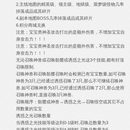
2.主线地图的精英级、领主级、地狱级、噩梦级怪物几率
掉落成品或其碎片
4.副本地图BOSS几率掉落成品或其碎片
6.积分商城兑换
注意：宝宝类神圣攻击打出的是额外伤害，不增加宝宝自
身攻击力！！！
注意：宝宝类神圣攻击打出的是额外伤害，不增加宝宝自
身攻击力！！！
无论召唤神兽或召唤骷髅或诱惑之光这3个技能,都有封顶
召唤限制.
召唤神兽和召唤骷髅召唤时会检测已有宝宝数量,如可召唤
神兽为3只,已经通过诱惑召唤了3只,那么不可继续召唤神
兽.如可召唤神兽为3只,已经通过诱惑召唤了2只,那么使用
召唤神兽时,直接召唤3只神兽.
召唤顺序：骷髅或神兽→诱惑之光→召唤悟空或其它不占
用数量的宝宝
诱惑之光召唤数量
当诱惑之光技能等级达到0-1级时,召唤总数量为3
当诱惑之光技能等级达到4-8级时,召唤总数量为5