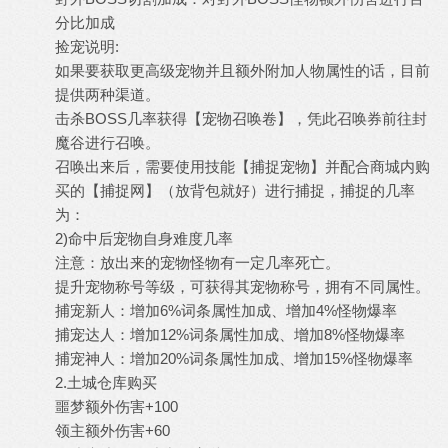
分比加成
捡宠说明:
如果要获取更高级宠物并且额外附加人物属性的话，目前
提供两种渠道。
击杀BOSS几率获得【宠物召唤卷】，凭此召唤券前往封
魔谷进行召唤。
召唤出来后，需要使用技能【捕捉宠物】并配合商城内购
买的【捕捉网】（放背包就好）进行捕捉，捕捉的几率
为：
2)命中后宠物自身难度几率
注意：放出来的宠物怪物有一定几率死亡。
提升宠物称号等级，可获得其宠物称号，拥有不同属性。
捕宠新人：增加6%词条属性加成、增加4%怪物爆率
捕宠达人：增加12%词条属性加成、增加8%怪物爆率
捕宠神人：增加20%词条属性加成、增加15%怪物爆率
2.土城仓库购买
噩梦额外伤害+100
领主额外伤害+60