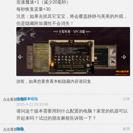
攻速魔速+1（减少20毫秒）
每秒恢复蓝量+30
注意：如果去抓其它宝宝，将会覆盖静静与美美的外观，
但是隐藏附加属性不会消失！
游客，如果您要查看本帖隐藏内容请
回复
传奇版本论坛
沙发
点击重新加载
2025-3-21 05:15:06
请问这个版本需要用到什么配置的电脑？家里的机器可以
开起来吗？试过的朋友麻烦告诉我一下？
御风
板凳
点击重新加载