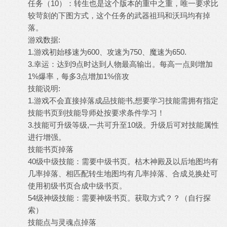
任务（10）：转生也是这个版本的重中之重，唯一要求比
较苛刻的下图方式，这个任务的武器祖玛和沃玛均有掉
落。
游戏数据:
1.游戏初始移速为600、攻速为750、魔速为650.
3.幸运：达到9点时达到人物最高输出。每高一点则增加
1%爆率，每多3点增加1%倍攻
技能说明:
1.游戏不会直接掉落成品技能书,想要学习技能需拥有指定
技能书页到技能导师处按要求条件学习！
3.技能可升级等级,一共可升至10级。升级后可对技能属性
进行增强。
技能书页掉落
40级中级技能：需要中级书页。枯木神殿及以后地图均有
几率掉落、相匹配转生地图均有几率掉落、合成兑换处可
使用初级书页合成中级书页。
54级神级技能：需要神级书页。获取方式？？（自行探
索）
技能点与灵魂点掉落