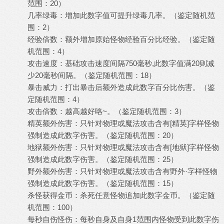
范围：20）
几率绿毒：增加此数字值可提升绿毒几率。（鉴定随机范
围：2）
经验倍数：额外增加原始怪物经验百分比经验。（鉴定随
机范围：4）
攻击速度：基础攻击速度间隔750毫秒,此数字值满20则减
少20毫秒间隔。（鉴定随机范围：18）
暴击威力：打出暴击后额外造成此数字百分比伤害。（鉴
定随机范围：4）
攻击倍数：越高越好咯~。（鉴定随机范围：3）
精英额外伤害：只针对物理或魔法攻击含有[精英]字样怪物
强制造成此数字伤害。（鉴定随机范围：20）
地狱额外伤害：只针对物理或魔法攻击含有[地狱]字样怪物
强制造成此数字伤害。（鉴定随机范围：25）
野外额外伤害：只针对物理或魔法攻击含有野外·字样怪物
强制造成此数字伤害。（鉴定随机范围：15）
杀怪获得金币：杀死任意怪物追加此数字金币。（鉴定随
机范围：100）
每秒自伤怪伤：每秒自身及自身1范围内怪物受到此数字伤