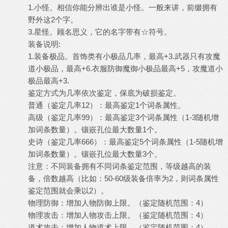
1.小怪。相信你能分辨出谁是小怪。一般来讲，前缀拥有
野外这2个字。
3.星怪。顾名思义，它的名字带有☆符号。
装备说明:
1.装备极品。首饰类有小极品几率，最高+3.武器只有攻魔
道小极品，最高+6.衣服防御魔御小极品最高+5，攻魔道小
极品最高+3.
鉴定方式为几率依次鉴定，保底为破损鉴定。
普通（鉴定几率12）：最高鉴定1个词条属性。
高级（鉴定几率99）：最高鉴定3个词条属性（1-3随机增
加词条数量）。镶嵌孔位最大数量1个。
史诗（鉴定几率666）：最高鉴定5个词条属性（1-5随机增
加词条数量）。镶嵌孔位最大数量3个。
注意：不同装备拥有不同词条鉴定范围，等级越高的装
备，倍数越高（比如：50-60级装备倍率为2，则词条属性
鉴定范围就会乘以2）。
物理防御：增加人物防御上限。（鉴定随机范围：4）
物理攻击：增加人物攻击上限。（鉴定随机范围：4）
道术攻击：增加人物道术上限。（鉴定随机范围：4）