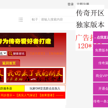
登录
立即注册
帖子
搜
→点我直
索
免费版
传奇
商业VI
开通
传奇一条