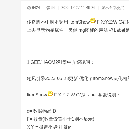
传
»
›
›
›
6424
|
86
|
2023-12-27 11:49:26
|
显示全部楼层
传奇脚本中脚本调用 ItemShow
:F:X:Y:Z
上去显示物品属性。类似Img图标的用法 @Lab
奇
1.GEE/HAOM2引擎中介绍说明：
翎风引擎2023-05-28更新 优化了ItemShow灰化
ItemShow
:F:X:Y:Z:W:G/@Label 参数说明：
d= 数据物品ID
服
F= 数量(数量设置小于1则不显示)
X Y = 微调坐标 排版的