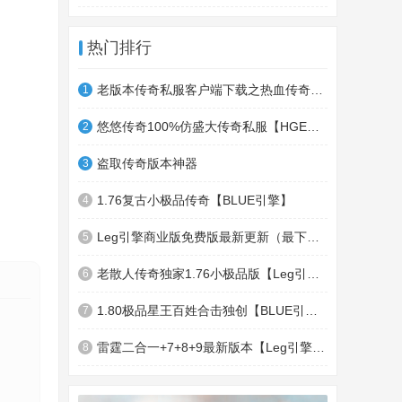
热门排行
老版本传奇私服客户端下载之热血传奇十周年客户端下载
1
悠悠传奇100%仿盛大传奇私服【HGE引擎】四职业疯狂刺客传奇版本
2
盗取传奇版本神器
3
1.76复古小极品传奇【BLUE引擎】
4
Leg引擎商业版免费版最新更新（最下面下载地址）GameOfMir引擎简称Leg引擎
5
老散人传奇独家1.76小极品版【Leg引擎】-东郊皇陵-盛大泄密地图
6
1.80极品星王百姓合击独创【BLUE引擎】
7
雷霆二合一+7+8+9最新版本【Leg引擎】-行会五龍副本-無雙聖殿-狂傲之城-神龍雪域
8