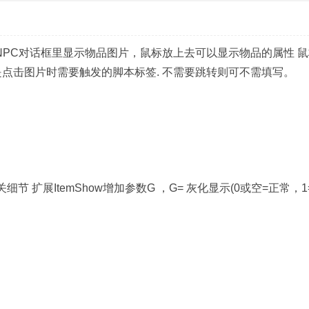
:W:G在NPC对话框里显示物品图片，鼠标放上去可以显示物品的属性 
el是点击图片时需要触发的脚本标签. 不需要跳转则可不需填写。
相关细节 扩展ItemShow增加参数G ，G= 灰化显示(0或空=正常，1