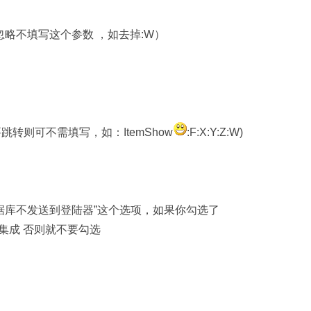
可忽略不填写这个参数 ，如去掉:W）
跳转则可不需填写，如：ItemShow
:F:X:Y:Z:W)
数据库不发送到登陆器”这个选项，如果你勾选了
集成 否则就不要勾选