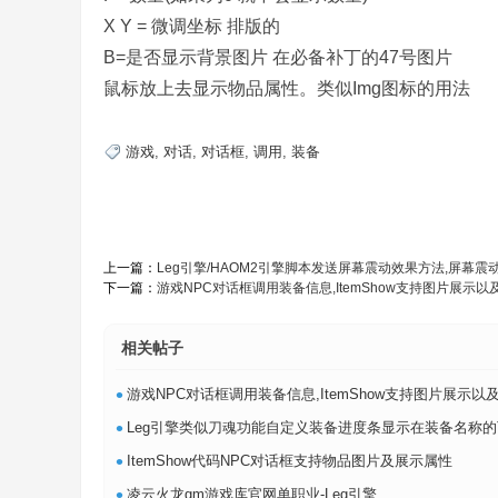
X Y = 微调坐标 排版的
B=是否显示背景图片 在必备补丁的47号图片
鼠标放上去显示物品属性。类似Img图标的用法
,
游戏
,
对话
,
对话框
,
调用
,
装备
上一篇：
Leg引擎/HAOM2引擎脚本发送屏幕震动效果方法,屏幕震
下一篇：
游戏NPC对话框调用装备信息,ItemShow支持图片展示
传
相关帖子
•
游戏NPC对话框调用装备信息,ItemShow支持图片展示以
•
Leg引擎类似刀魂功能自定义装备进度条显示在装备名称的下面一
•
ItemShow代码NPC对话框支持物品图片及展示属性
•
凌云火龙gm游戏库官网单职业-Leg引擎