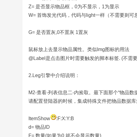
Z= 是否显示物品框，0为不显示，1为显示
W= 首饰发光代码，代码与light一样（不需要则
G= 是否置灰,0不置灰 1置灰
务
鼠标放上去显示物品属性。类似Img图标的用法
@Label是点击图片时需要触发的脚本标签. (不需要
2.Leg引擎中介绍说明：
M2-查看-列表信息二-内捡取。最下面那个“物品
请配置登陆器的时候，集成特殊文件把物品数据库
端
ItemShow
:F:X:Y:B
d= 物品ID
F= 数量(如果为0 就不会显示数量)