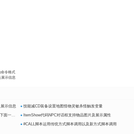
动命令格式
以及展示信息
•
及展示信息
技能减CD装备设置地图怪物灵敏杀怪触发变量
•
行支持2
ItemShow代码NPC对话框支持物品图片及展示属性
•
#CALL脚本运用传统方式脚本调用以及新方式脚本调用