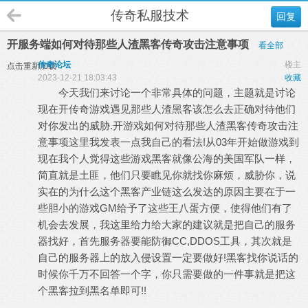
传奇私服技术
回复
开服务端如何对待那些人渣黑客传奇攻击注意事项
看全部
传奇论坛
楼主
点击重新加载
2023-12-21 18:03:43
收藏
今天我们来讨论一个非常具体的问题，主题就是讨论
现在开传奇游戏遇见那些人渣黑客该怎么去正确对待他们
对你发出的威胁.开游戏如何对待那些人渣黑客传奇攻击注
意事项这里我发表一点我自己的看法!从03年开始做游戏到
现在我个人觉得这些游戏黑客就像公海的美国军队一样，
简直就是土匪，他们只要瞧见你就找你麻烦，威胁你，说
实在的为什么这个黑客产业链这么发达的原因主要在于一
些胆小的游戏GM给予了这些王八蛋方便，使得他们有了
机会去发展，我这里给力给大家的建议就是把自己的服务
器找好，首先服务器要能防御CC,DDOS工具，其次就是
自己的服务器上的放入侵设置一定要做好!黑客找你说话的
时候你千万不回答一个字，你只需要做的一件事就是把这
个黑客拉到黑名单即可!!