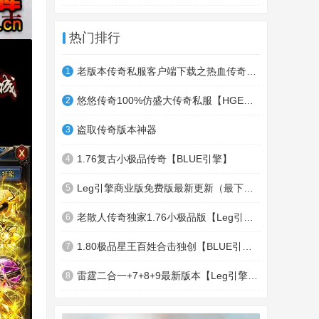
热门排行
老版本传奇私服客户端下载之热血传奇十周年客户端下载
1
悠悠传奇100%仿盛大传奇私服【HGE引擎】四职业疯狂刺客传奇版本
2
盗取传奇版本神器
3
1.76复古小极品传奇【BLUE引擎】
4
Leg引擎商业版免费版最新更新（最下面下载地址）GameOfMir引擎简称Leg引擎
5
老散人传奇独家1.76小极品版【Leg引擎】-东郊皇陵-盛大泄密地图
6
1.80极品星王百姓合击独创【BLUE引擎】
7
雷霆二合一+7+8+9最新版本【Leg引擎】-行会五龍副本-無雙聖殿-狂傲之城-神龍雪域
8