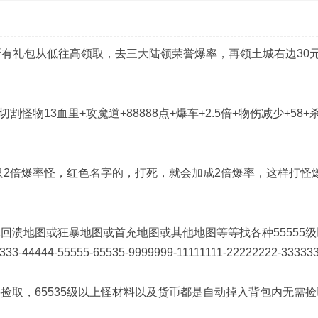
所有礼包从低往高领取，去三大陆领荣誉爆率，再领土城右边30
物13血里+攻魔道+88888点+爆车+2.5倍+物伤减少+58+
2倍爆率怪，红色名字的，打死，就会加成2倍爆率，这样打怪
溃地图或狂暴地图或首充地图或其他地图等等找各种55555级
44444-55555-65535-9999999-11111111-22222222-33333
取，65535级以上怪材料以及货币都是自动掉入背包内无需捡