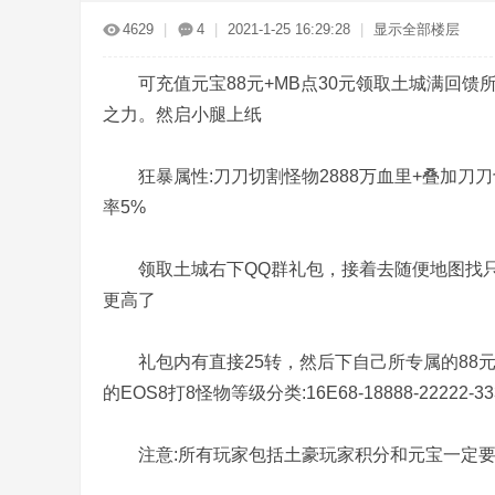
传
»
›
›
›
4629
|
4
|
2021-1-25 16:29:28
|
显示全部楼层
可充值元宝88元+MB点30元领取土城满回馈
之力。然启小腿上纸
狂暴属性:刀刀切割怪物2888万血里+叠加刀刀切割怪
率5%
奇
领取土城右下QQ群礼包，接着去随便地图找只
更高了
礼包内有直接25转，然后下自己所专属的88元回
的EOS8打8怪物等级分类:16E68-18888-22222-33333-
服
注意:所有玩家包括土豪玩家积分和元宝一定要捡