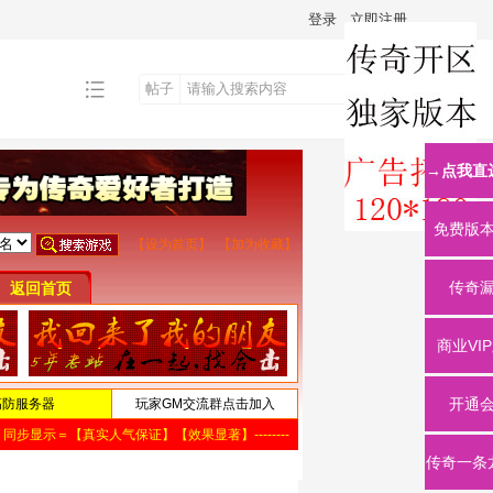
登录
立即注册
帖子
搜
→点我直
索
免费版
传奇
商业VI
开通
传奇一条