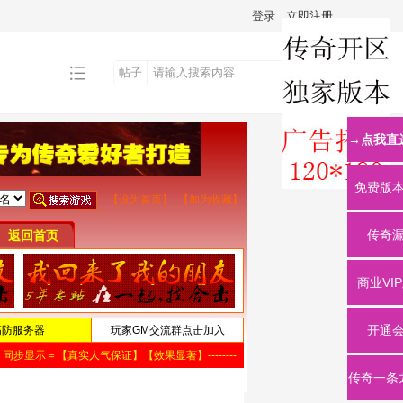
登录
立即注册
帖子
搜
→点我直
索
免费版
传奇
商业VI
开通
传奇一条