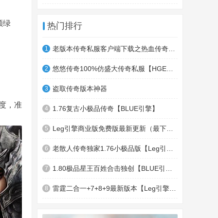
颗绿
热门排行
老版本传奇私服客户端下载之热血传奇十周年客户端下载
1
悠悠传奇100%仿盛大传奇私服【HGE引擎】四职业疯狂刺客传奇版本
2
盗取传奇版本神器
3
度，准
1.76复古小极品传奇【BLUE引擎】
4
Leg引擎商业版免费版最新更新（最下面下载地址）GameOfMir引擎简称Leg引擎
5
老散人传奇独家1.76小极品版【Leg引擎】-东郊皇陵-盛大泄密地图
6
1.80极品星王百姓合击独创【BLUE引擎】
7
雷霆二合一+7+8+9最新版本【Leg引擎】-行会五龍副本-無雙聖殿-狂傲之城-神龍雪域
8