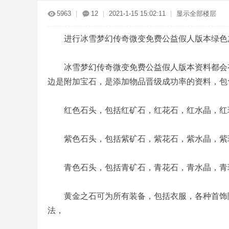
传
»
›
›
›
5963
|
12
|
2021-1-15 15:02:11
|
显示全部楼层
进行冰雪梦幻传奇微变免费公益假人版本绿色
冰雪梦幻传奇微变免费公益假人版本资料都会有
边是附加宝石，是添加物品晋级成功率的资料，包
奇
红色石头，包括红矿石，红花石，红水晶，红玛
紫色石头，包括紫矿石，紫花石，紫水晶，紫玛
青色石头，包括青矿石，青花石，青水晶，青玛
黄金之石可为所有装备，包括衣服，各种首饰随
服
法，