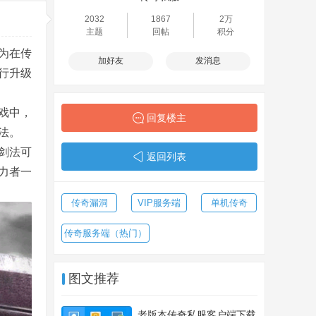
2032
1867
2万
主题
回帖
积分
为在传
加好友
发消息
行升级
戏中，
回复楼主
法。
剑法可
返回列表
力者一
传奇漏洞
VIP服务端
单机传奇
传奇服务端（热门）
图文推荐
老版本传奇私服客户端下载