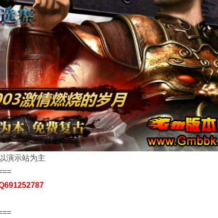
以演示站为主
===
91252787
===