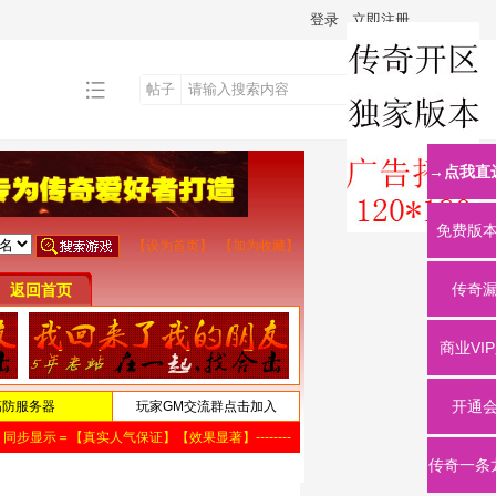
登录
立即注册
帖子
搜
→点我直
索
免费版
传奇
商业VI
开通
传奇一条