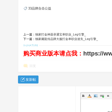
33品牌合击公益
奇
上一篇：
独家打金神器录通宝单职业_Leg引擎_
下一篇：
独家藏龍传品牌大服打金单职业迷失_Leg引擎_
购买商业版本请点我：
https://w
一
回复
发新帖