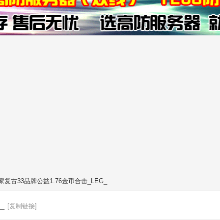
家复古33品牌公益1.76金币合击_LEG_
_
[复制链接]