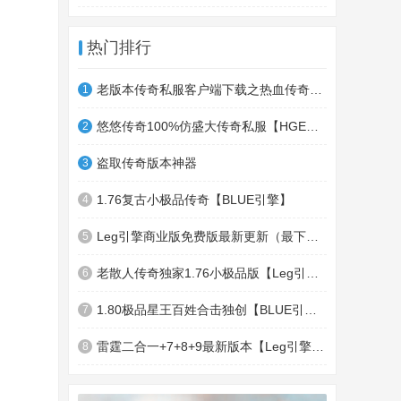
热门排行
老版本传奇私服客户端下载之热血传奇十周年客户端下载
1
悠悠传奇100%仿盛大传奇私服【HGE引擎】四职业疯狂刺客传奇版本
2
盗取传奇版本神器
3
1.76复古小极品传奇【BLUE引擎】
4
Leg引擎商业版免费版最新更新（最下面下载地址）GameOfMir引擎简称Leg引擎
5
老散人传奇独家1.76小极品版【Leg引擎】-东郊皇陵-盛大泄密地图
6
1.80极品星王百姓合击独创【BLUE引擎】
7
雷霆二合一+7+8+9最新版本【Leg引擎】-行会五龍副本-無雙聖殿-狂傲之城-神龍雪域
8