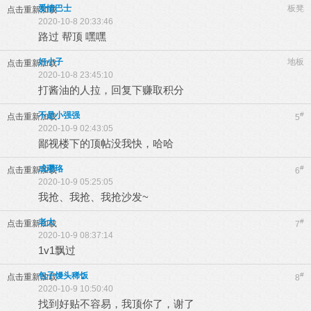
爱情巴士
板凳
点击重新加载
2020-10-8 20:33:46
路过 帮顶 嘿嘿
好小子
地板
点击重新加载
2020-10-8 23:45:10
打酱油的人拉，回复下赚取积分
不是小强强
#
点击重新加载
5
2020-10-9 02:43:05
鄙视楼下的顶帖没我快，哈哈
成璎珞
#
点击重新加载
6
2020-10-9 05:25:05
我抢、我抢、我抢沙发~
老大
#
点击重新加载
7
2020-10-9 08:37:14
1v1飘过
包子馒头稀饭
#
点击重新加载
8
2020-10-9 10:50:40
找到好贴不容易，我顶你了，谢了