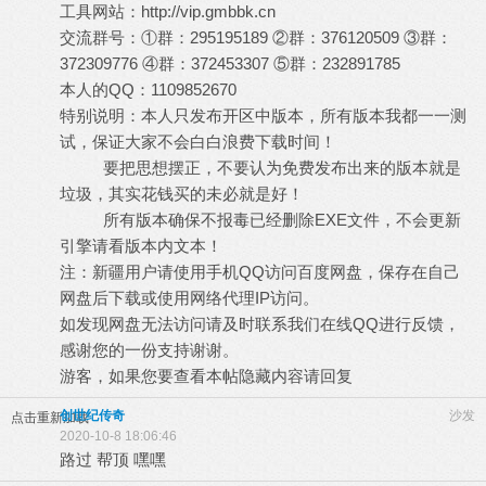
工具网站：
http://vip.gmbbk.cn
交流群号：①群：295195189 ②群：376120509 ③群：
372309776 ④群：372453307 ⑤群：232891785
本人的QQ：1109852670
特别说明：本人只发布开区中版本，所有版本我都一一测
试，保证大家不会白白浪费下载时间！
要把思想摆正，不要认为免费发布出来的版本就是
垃圾，其实花钱买的未必就是好！
所有版本确保不报毒已经删除EXE文件，不会更新
引擎请看版本内文本！
注：新疆用户请使用手机QQ访问百度网盘，保存在自己
网盘后下载或使用网络代理IP访问。
如发现网盘无法访问请及时联系我们在线QQ进行反馈，
感谢您的一份支持谢谢。
游客，如果您要查看本帖隐藏内容请
回复
创世纪传奇
沙发
点击重新加载
2020-10-8 18:06:46
路过 帮顶 嘿嘿