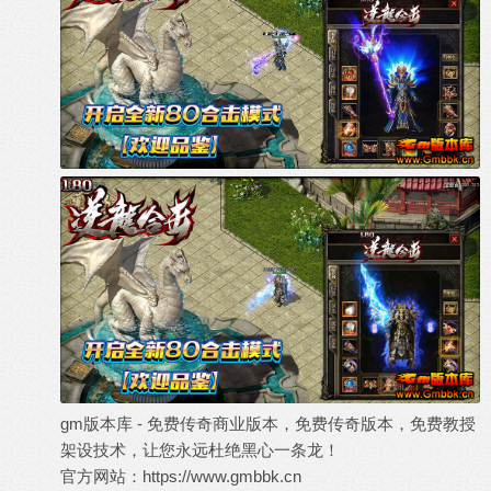
gm
版本库
- 免费传奇商业版本，免费
传奇版本
，免费教授
架设技术，让您永远杜绝黑心一条龙！
官方网站：
https://www.gmbbk.cn