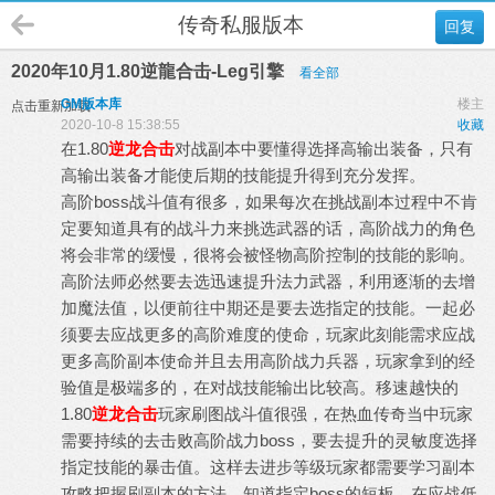
传奇私服版本
回复
2020年10月1.80逆龍合击-Leg引擎
看全部
GM版本库
楼主
点击重新加载
2020-10-8 15:38:55
收藏
在1.80
逆龙合击
对战副本中要懂得选择高输出装备，只有
高输出装备才能使后期的技能提升得到充分发挥。
高阶boss战斗值有很多，如果每次在挑战副本过程中不肯
定要知道具有的战斗力来挑选武器的话，高阶战力的角色
将会非常的缓慢，很将会被怪物高阶控制的技能的影响。
高阶法师必然要去选迅速提升法力武器，利用逐渐的去增
加魔法值，以便前往中期还是要去选指定的技能。一起必
须要去应战更多的高阶难度的使命，玩家此刻能需求应战
更多高阶副本使命并且去用高阶战力兵器，玩家拿到的经
验值是极端多的，在对战技能输出比较高。移速越快的
1.80
逆龙合击
玩家刷图战斗值很强，在热血传奇当中玩家
需要持续的去击败高阶战力boss，要去提升的灵敏度选择
指定技能的暴击值。这样去进步等级玩家都需要学习副本
攻略把握刷副本的方法，知道指定boss的短板，在应战低