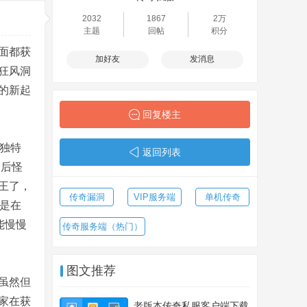
2032
1867
2万
主题
回帖
积分
面都获
加好友
发消息
狂风洞
的新起
回复楼主
很独特
返回列表
之后怪
王了，
传奇漏洞
VIP服务端
单机传奇
就是在
能慢慢
传奇服务端（热门）
图文推荐
虽然但
家在获
老版本传奇私服客户端下载