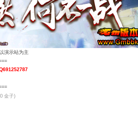
以演示站为主
===
91252787
===
00 金子)