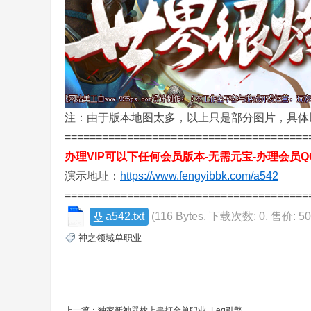
,
注：由于版本地图太多，以上只是部分图片，具体
=======================================
办理VIP可以下任何会员版本-无需元宝-办理会员QQ6
演示地址：
https://www.fengyibbk.com/a542
=======================================
传
a542.txt
(116 Bytes, 下载次数: 0, 售价: 5
神之领域单职业
上一篇：
独家新神器枕上書打金单职业_Leg引擎