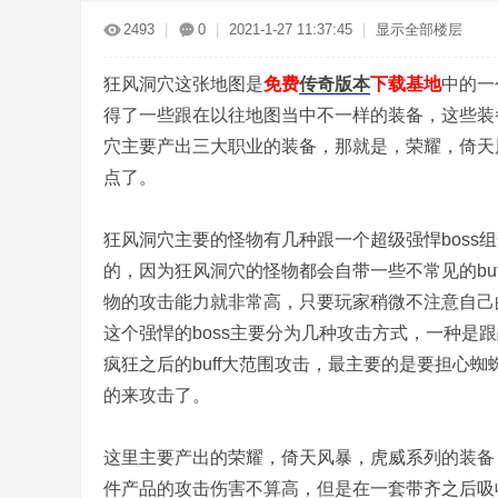
传
»
›
›
›
›
2493
|
0
|
2021-1-27 11:37:45
|
显示全部楼层
狂风洞穴这张地图是
免费
传奇版本
下载基地
中的一
得了一些跟在以往地图当中不一样的装备，这些装
穴主要产出三大职业的装备，那就是，荣耀，倚天
点了。
奇
狂风洞穴主要的怪物有几种跟一个超级强悍bos
的，因为狂风洞穴的怪物都会自带一些不常见的buf
物的攻击能力就非常高，只要玩家稍微不注意自己
这个强悍的boss主要分为几种攻击方式，一种
疯狂之后的buff大范围攻击，最主要的是要担心
的来攻击了。
服
这里主要产出的荣耀，倚天风暴，虎威系列的装备
件产品的攻击伤害不算高，但是在一套带齐之后吸