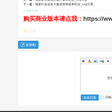
下一篇：
独家打金连体大服迷窟神器单职业_Leg引擎_
奇
购买商业版本请点我：
https://w
回复
发新帖
一
您
回帖
发表回复