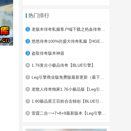
热门排行
老版本传奇私服客户端下载之热血传奇十周年客户端下载
1
悠悠传奇100%仿盛大传奇私服【HGE引擎】四职业疯狂刺客传奇版本
2
盗取传奇版本神器
3
1.76复古小极品传奇【BLUE引擎】
4
Leg引擎商业版免费版最新更新（最下面下载地址）GameOfMir引擎简称Leg引擎
5
老散人传奇独家1.76小极品版【Leg引擎】-东郊皇陵-盛大泄密地图
6
1.80极品星王百姓合击独创【BLUE引擎】
7
雷霆二合一+7+8+9最新版本【Leg引擎】-行会五龍副本-無雙聖殿-狂傲之城-神龍雪域
8