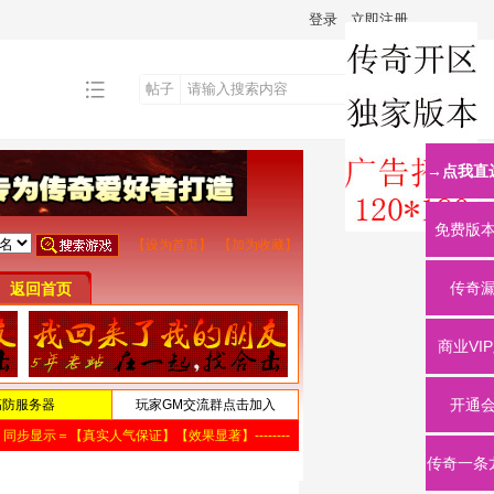
登录
立即注册
帖子
搜
→点我直
索
免费版
传奇
商业VI
开通
传奇一条