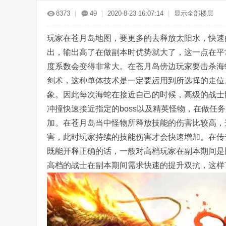
传
»
›
›
›
8373
|
49
|
2020-8-23 16:07:14
|
显示全部楼层
玩家在苍月岛地图，要更多的去释放太阳水，快速
出，输出高了在做副本时优势就大了，这一点在平
度系数会变得非常大。在苍月岛傍边玩家要击杀海
剑术，这种单体技术是一定要运用到所选择的走位
象。因此每次海蛇在接近自己的时候，高级的战士
奇
冲撞快速接近指定的boss以及精英怪物，在做任
加。在苍月岛当中怪物所释放技能的伤害比较高，
害，此时玩家持续的技能伤害才会快速增加。在传
既能开释正确的话，一般对高档玩家在副本期间是
高档的战士在副本期间需求快速的提升双抗，这样
服