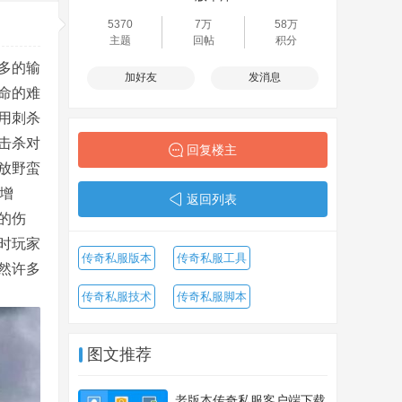
5370
7万
58万
主题
回帖
积分
多的输
加好友
发消息
命的难
用刺杀
击杀对
回复楼主
放野蛮
增
返回列表
的伤
时玩家
传奇私服版本
传奇私服工具
然许多
传奇私服技术
传奇私服脚本
图文推荐
老版本传奇私服客户端下载