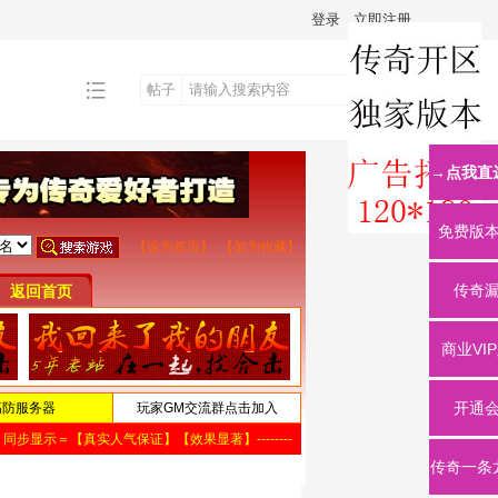
登录
立即注册
帖子
搜
→点我直
索
免费版
传奇
商业VI
开通
传奇一条