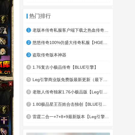
热门排行
老版本传奇私服客户端下载之热血传奇十周年客户端下载
1
悠悠传奇100%仿盛大传奇私服【HGE引擎】四职业疯狂刺客传奇版本
2
盗取传奇版本神器
3
1.76复古小极品传奇【BLUE引擎】
4
Leg引擎商业版免费版最新更新（最下面下载地址）GameOfMir引擎简称Leg引擎
5
老散人传奇独家1.76小极品版【Leg引擎】-东郊皇陵-盛大泄密地图
6
1.80极品星王百姓合击独创【BLUE引擎】
7
雷霆二合一+7+8+9最新版本【Leg引擎】-行会五龍副本-無雙聖殿-狂傲之城-神龍雪域
8