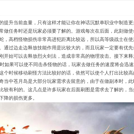
的提升当前血量，只有这样才能让你在神话沉默单职业中制造更
常做任务时还是玩家必须要了解的。游戏每次在后面，此刻做使
蛇，高档怪物损伤非常高进犯距离比较远，所以高等级战士在使
。通过边走边释放技能作用是比较大的，而且玩家一定要有优先
刚开始可以去释放烈火剑法，造成非常高的物理攻击。接下来释
务时如果可以使不同击杀怪物的话，玩家去做任务的速度将会迅速
这个时候移动刷怪方法比较好的话，依然可以使个人打出比较高
奇当中苍月岛是大部分玩家需求去留意的，由于在做副本时，此
比较有利的。这几点是许多玩家在后面刷图是需求去了解的，当
下降的损伤更多。