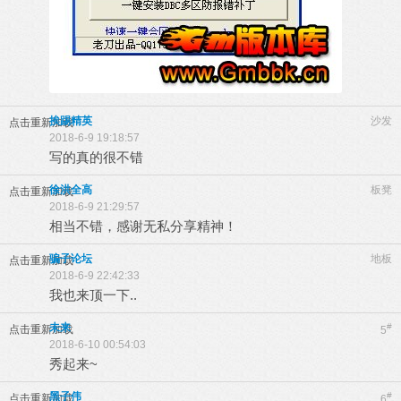
挨踢精英
沙发
点击重新加载
2018-6-9 19:18:57
写的真的很不错
徐洪全高
板凳
点击重新加载
2018-6-9 21:29:57
相当不错，感谢无私分享精神！
骗子论坛
地板
点击重新加载
2018-6-9 22:42:33
我也来顶一下..
未来
#
点击重新加载
5
2018-6-10 00:54:03
秀起来~
黑子伟
#
点击重新加载
6